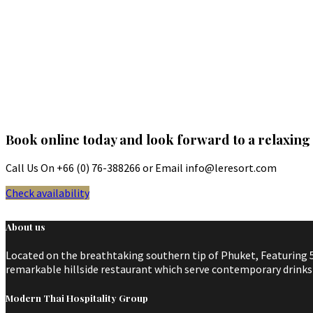
Book online today and look forward to a relaxing 
Call Us On +66 (0) 76-388266 or Email info@leresort.com
Check availability
About us
Located on the breathtaking southern tip of Phuket, Featuring 5
remarkable hillside restaurant which serve contemporary drinks a
Modern Thai Hospitality Group