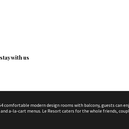
stay with us
4 comfortable modern design rooms with balcony, guests can enjoy
nd a-la-cart menus. Le Resort caters for the whole friends, coupl