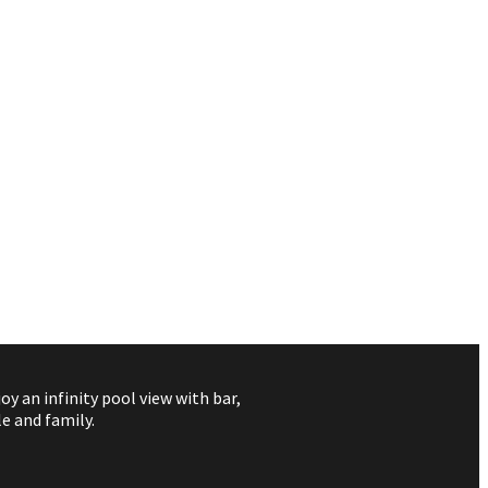
 an infinity pool view with bar,
e and family.