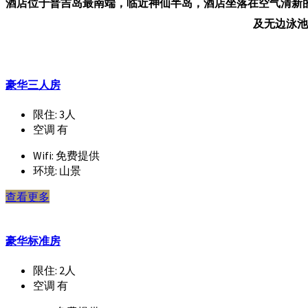
酒店位于普吉岛最南端，临近神仙半岛，酒店坐落在空气清新
及无边泳池
豪华三人房
限住:
3人
空调
有
Wifi:
免费提供
环境:
山景
查看更多
豪华标准房
限住:
2人
空调
有